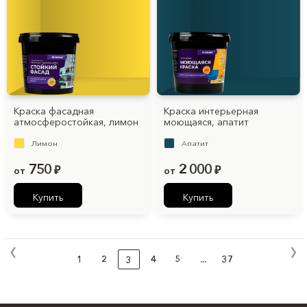
Краска фасадная
Краска интерьерная
атмосферостойкая, лимон
моющаяся, апатит
Лимон
Апатит
750
2 000
от
₽
от
₽
Купить
Купить
1
2
4
5
...
37
3