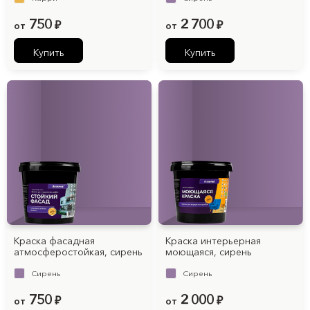
750
2 700
от
₽
от
₽
Купить
Купить
Краска фасадная
Краска интерьерная
атмосферостойкая, cирень
моющаяся, cирень
Cирень
Cирень
750
2 000
от
₽
от
₽