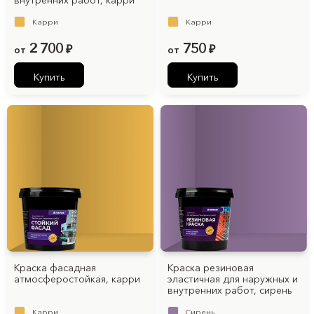
внутренних работ, карри
Карри
Карри
2 700
750
от
₽
от
₽
Купить
Купить
Краска фасадная
Краска резиновая
атмосферостойкая, карри
эластичная для наружных и
внутренних работ, cирень
Карри
Cирень