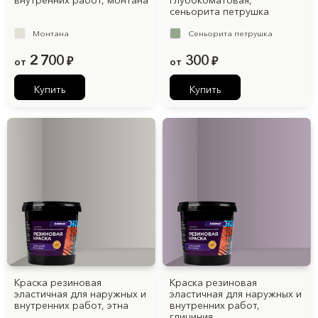
внутренних работ, монтана
глубокоматовая,
сеньорита петрушка
Монтана
Сеньорита петрушка
2 700
300
от
₽
от
₽
Купить
Купить
Краска резиновая
Краска резиновая
эластичная для наружных и
эластичная для наружных и
внутренних работ, этна
внутренних работ,
глициния