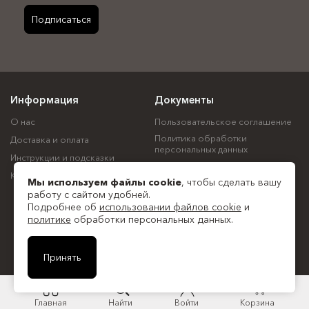
Подписаться
Информация
Документы
О нас
Пользовательское соглашение
Политика обработки
Доставка и оплата
персональных данных
Инструкции и подсказки
Политика использования
Контакты
файлов cookie
Мы используем файлы
cookie
, чтобы сделать вашу
Согласие на обработку
работу с сайтом удобней.
персональных данных
Подробнее об
использовании файлов cookie
и
политике
обработки персональных данных.
Все документы
© ООО "Спектр", 2018—2026
Принять
Главная
Найти
Войти
Корзина