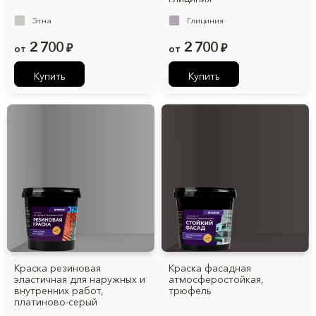
Этна
Глициния
2 700
2 700
от
₽
от
₽
Купить
Купить
Краска резиновая
Краска фасадная
эластичная для наружных и
атмосферостойкая,
внутренних работ,
трюфель
платиново-серый