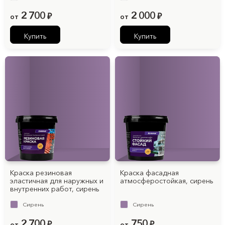
2 700
2 000
от
₽
от
₽
Купить
Купить
Краска резиновая
Краска фасадная
эластичная для наружных и
атмосферостойкая, cирень
внутренних работ, cирень
Cирень
Cирень
2 700
750
от
₽
от
₽