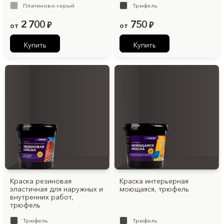
Платиново-серый
Трюфель
2 700
750
от
₽
от
₽
Купить
Купить
Краска резиновая
Краска интерьерная
эластичная для наружных и
моющаяся, трюфель
внутренних работ,
трюфель
Трюфель
Трюфель