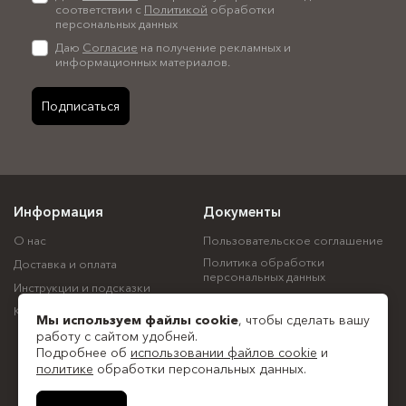
соответствии с
Политикой
обработки
персональных данных
Даю
Согласие
на получение рекламных и
информационных материалов.
Подписаться
Информация
Документы
О нас
Пользовательское соглашение
Политика обработки
Доставка и оплата
персональных данных
Инструкции и подсказки
Политика использования
Контакты
файлов cookie
Мы используем файлы
cookie
, чтобы сделать вашу
Согласие на обработку
работу с сайтом удобней.
персональных данных
Подробнее об
использовании файлов cookie
и
политике
обработки персональных данных.
Все документы