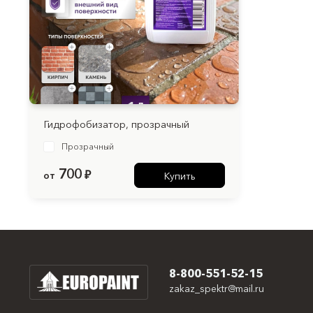
Гидрофобизатор, прозрачный
Прозрачный
700
от
₽
Купить
8-800-551-52-15
zakaz_spektr@mail.ru