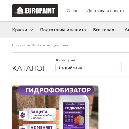
О нас
Доставка и оплата
Краски
Подготовка и защита
Все товары
А
Главная
Каталог
Для пола
Категории
Коллекции цв
Моющаяся краска
Акцентные
Категория
КАТАЛОГ
Фасадная краска
Синие
Не выбрана
Резиновая краска
Белые
Краска для мебели
Нейтральные
Розовые
Желтые
Серые
Зеленые