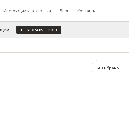
Инструкции и подсказки
Блог
Контакты
кции
EUROPAINT PRO
Cотрудничество с профессионалами
ета
Назначение
Индивидуальная колеровка под заказ
Для офиса/кабинета
Цвет
Программа лояльности
Для кухни
Не выбрано
Медиа-сотрудничество
Для ванной
Проекты компании
Для коридора/прихожей
Для спальни
Для душа
Для балкона
Для детской
Для гостиной