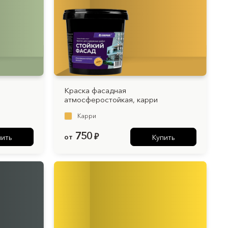
Для дерева
Краска фасадная
атмосферостойкая, карри
Карри
750
от
₽
пить
Купить