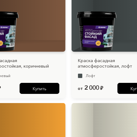
асадная
Краска фасадная
остойкая, коричневый
атмосферостойкая, лофт
невый
Лофт
2 000
₽
от
₽
Купить
Ку