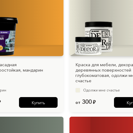
асадная
Краска для мебели, декор
остойкая, мандарин
деревянных поверхностей
глубокоматовая, одолжи м
счастье
рин
Одолжи мне счастье
300
₽
от
₽
Купить
Ку