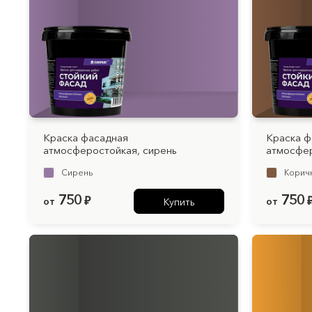
Краска фасадная
Краска ф
атмосферостойкая, cирень
атмосфер
Cирень
Корич
750
750
от
₽
от
Купить