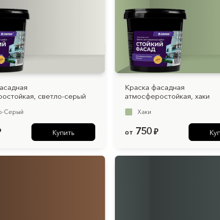
асадная
Краска фасадная
остойкая, светло-серый
атмосферостойкая, хаки
о-Серый
Хаки
750
₽
от
₽
Купить
Ку