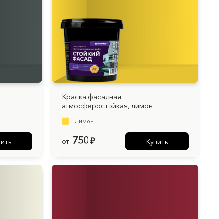
Краска фасадная
атмосферостойкая, лимон
Лимон
750
от
₽
пить
Купить