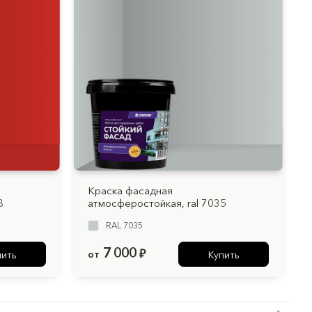
Краска фасадная
8
атмосферостойкая, ral 7035
RAL 7035
7 000
от
₽
пить
Купить