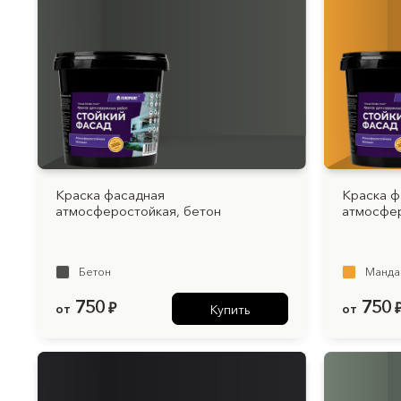
Краска фасадная
Краска ф
атмосферостойкая, бетон
атмосфер
Бетон
Манда
750
750
от
₽
от
Купить