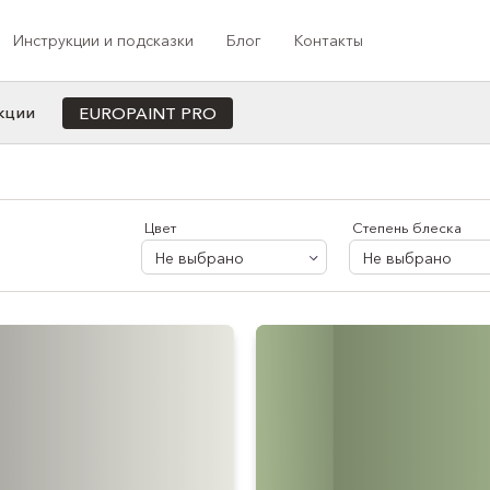
Инструкции и подсказки
Блог
Контакты
кции
EUROPAINT PRO
Cотрудничество с профессионалами
ета
Назначение
Индивидуальная колеровка под заказ
Для офиса/кабинета
Цвет
Степень блеска
Программа лояльности
Для кухни
Не выбрано
Не выбрано
Медиа-сотрудничество
Для ванной
Проекты компании
Для коридора/прихожей
Для спальни
Для душа
Для балкона
Для детской
Для гостиной