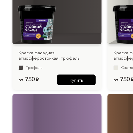
Краска фасадная
Краска ф
атмосферостойкая, трюфель
атмосфер
Трюфель
Светл
750
750
от
₽
от
Купить