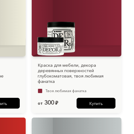
а
Краска для мебели, декора
деревянных поверхностей
не
глубокоматовая, твоя любимая
фанатка
Твоя любимая фанатка
300
от
₽
пить
Купить