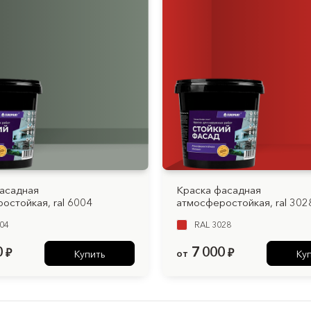
асадная
Краска фасадная
остойкая, ral 6004
атмосферостойкая, ral 302
04
RAL 3028
0
7 000
₽
от
₽
Купить
Ку