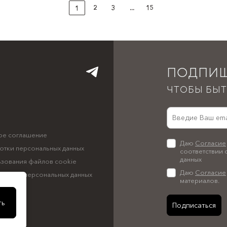
2
3
...
15
1
ПОДПИШ
ЧТОБЫ БЫТ
ое соглашение
Даю
Согласие
отки персональных данных
соответствии 
данных
ьзования файлов cookie
Даю
Согласие
аботку персональных данных
материалов.
ть
Подписаться