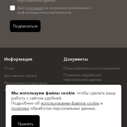
персональных данных
Даю
Согласие
на получение рекламных и
информационных материалов.
Подписаться
Информация
Документы
О нас
Пользовательское соглашение
Политика обработки
Доставка и оплата
персональных данных
Инструкции и подсказки
Политика использования
Контакты
файлов cookie
Мы используем файлы
cookie
, чтобы сделать вашу
Согласие на обработку
работу с сайтом удобней.
персональных данных
Подробнее об
использовании файлов cookie
и
политике
обработки персональных данных.
Все документы
© ООО "Спектр", 2018—2026
Принять