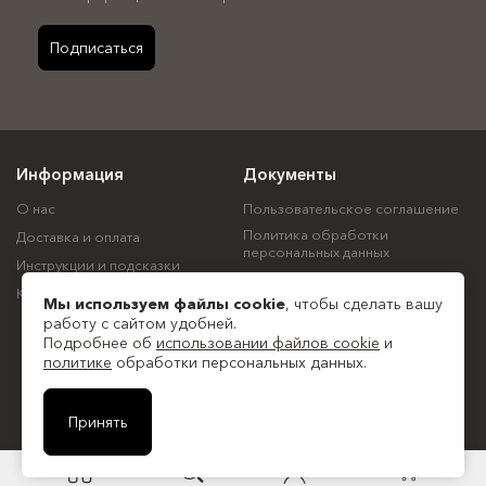
Подписаться
Информация
Документы
О нас
Пользовательское соглашение
Политика обработки
Доставка и оплата
персональных данных
Инструкции и подсказки
Политика использования
Контакты
файлов cookie
Мы используем файлы
cookie
, чтобы сделать вашу
Согласие на обработку
работу с сайтом удобней.
персональных данных
Подробнее об
использовании файлов cookie
и
политике
обработки персональных данных.
Все документы
© ООО "Спектр", 2018—2026
Принять