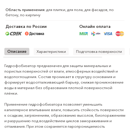
Область применения:
для плитки, для пола, для фасадов, по
бетону, по кирпичу
Доставка по России
Онлайн оплата
Описание
Характеристики
Подготовка поверхности
Гидрофобизатор предназначен для защиты минеральных и
Тип продукта:
гидрофобизатор
пористых поверхностей от влаги, атмосферных воздействий и
водопоглощения. Состав проникает в структуру основания и
Назначение:
защита поверхности от влаги и
формирует водоотталкивающий барьер, снижая проникновение
водопоглощения
воды в материал без образования плотной поверхностной
Область применения:
для внутренних и наружных работ /
плёнки.
преимущественно для наружных
работ
Применение гидрофобизатора позволяет уменьшить
капиллярное впитывание влаги, повысить стойкость поверхности
Тип оснований:
впитывающие, пористые
к осадкам, загрязнениям, образованию высолов, биопоражениям
минеральные поверхности
и разрушению под воздействием циклов замораживания и
оттаивания. При этом сохраняется паропроницаемость
Подходящие
бетон, кирпич, штукатурка,