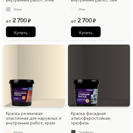
внутренних работ, этна
внутренних работ, лен
Этна
Лен
2 700
2 700
от
₽
от
₽
Купить
Купить
Краска резиновая
Краска фасадная
эластичная для наружных и
атмосферостойкая,
внутренних работ, крем
трюфель
Крем
Трюфель