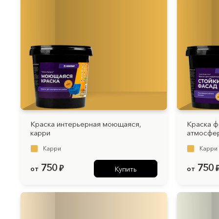
Краска интерьерная моющаяся,
Краска ф
карри
атмосфер
Карри
Карри
750
750
от
₽
от
Купить