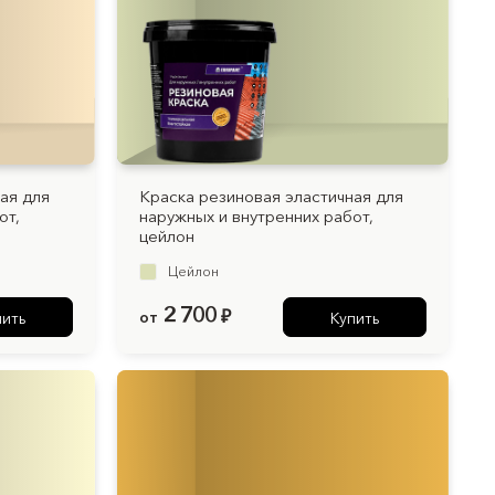
Для дерева
ая для
Краска резиновая эластичная для
от,
наружных и внутренних работ,
цейлон
Цейлон
2 700
от
₽
пить
Купить