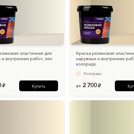
езиновая эластичная для
Краска резиновая эластичн
 и внутренних работ, лен
наружных и внутренних раб
колорадо
Колорадо
0
2 700
₽
от
₽
Купить
Ку