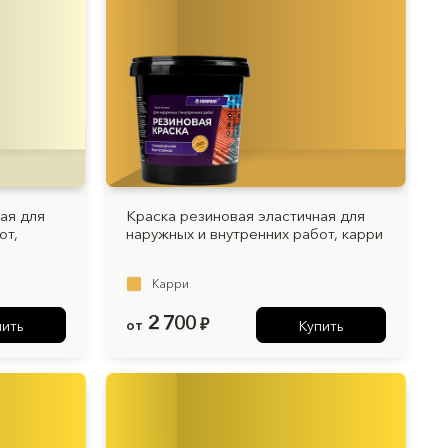
ая для
Краска резиновая эластичная для
от,
наружных и внутренних работ, карри
Карри
2 700
от
₽
пить
Купить