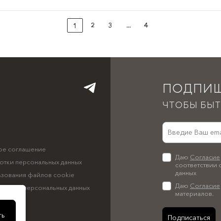
2
3
...
4
1
ПОДПИШ
ЧТОБЫ БЫТ
ое соглашение
Даю
Согласие
отки персональных данных
соответствии 
данных
ьзования файлов cookie
Даю
Согласие
аботку персональных данных
материалов.
ть
Подписаться