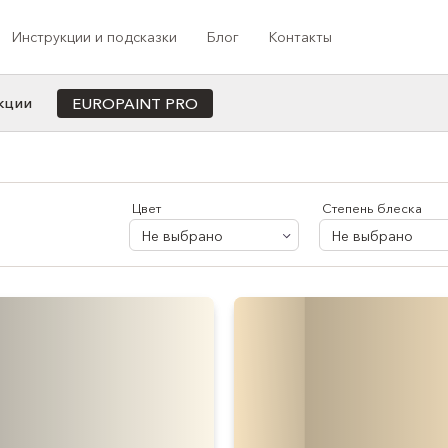
Инструкции и подсказки
Блог
Контакты
кции
EUROPAINT PRO
Cотрудничество с профессионалами
ета
Назначение
Индивидуальная колеровка под заказ
Для офиса/кабинета
Цвет
Степень блеска
Программа лояльности
Для кухни
Не выбрано
Не выбрано
Медиа-сотрудничество
Для ванной
Проекты компании
Для коридора/прихожей
Для спальни
Для душа
Для балкона
Для детской
Для гостиной