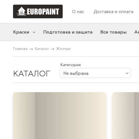
О нас
Доставка и оплата
Краски
Подготовка и защита
Все товары
А
Главная
Каталог
Желтые
Категории
Коллекции цв
Моющаяся краска
Акцентные
Категория
КАТАЛОГ
Фасадная краска
Синие
Не выбрана
Резиновая краска
Белые
Краска для мебели
Нейтральные
Розовые
Желтые
Серые
Зеленые