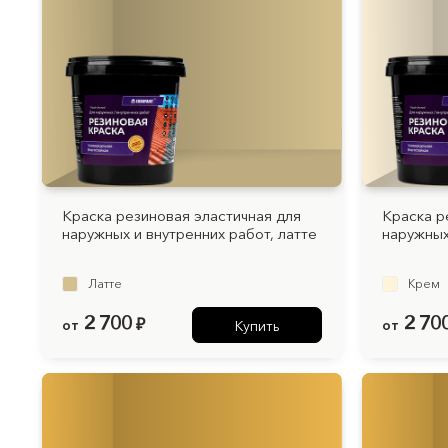
Краска резиновая эластичная для
Краска р
наружных и внутренних работ, латте
наружных
Латте
Крем
2 700
2 70
от
₽
от
Купить