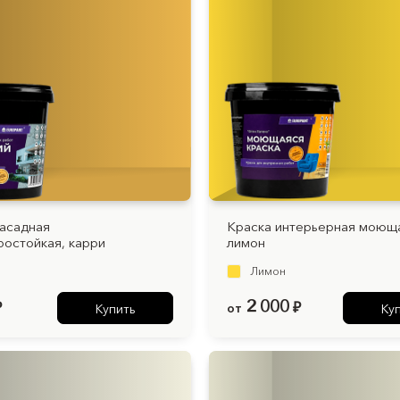
асадная
Краска интерьерная моющ
остойкая, карри
лимон
Лимон
2 000
₽
от
₽
Купить
Ку