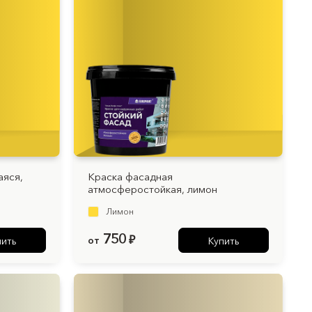
аяся,
Краска фасадная
атмосферостойкая, лимон
Лимон
750
от
₽
пить
Купить