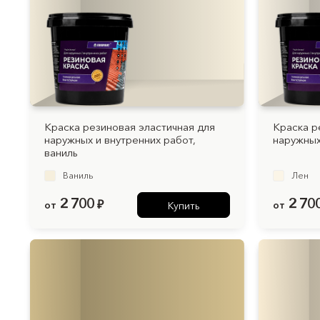
Краска резиновая эластичная для
Краска р
наружных и внутренних работ,
наружных
ваниль
Ваниль
Лен
2 700
2 70
от
₽
от
Купить