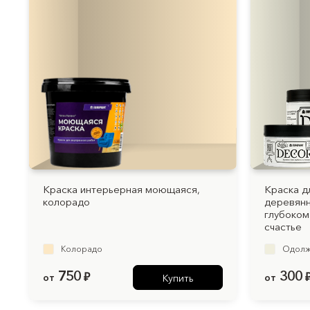
Краска интерьерная моющаяся,
Краска д
колорадо
деревянн
глубоком
счастье
Колорадо
Одолж
750
300
от
₽
от
Купить