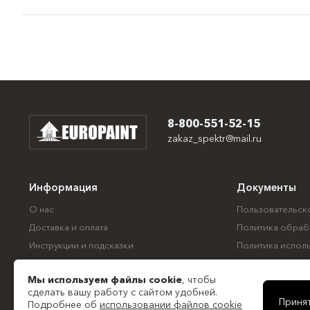
8-800-551-52-15
zakaz_spektr@mail.ru
Информация
Документы
О нас
Пользовательск
Доставка и оплата
Политика обраб
Инструкции и подсказки
Политика испол
Контакты
Согласие на обр
Мы используем файлы
cookie
, чтобы
Все документы
сделать вашу работу с сайтом удобней.
Приня
Подробнее об
использовании файлов cookie