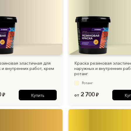
езиновая эластичная для
Краска резиновая эластичн
 и внутренних работ, крем
наружных и внутренних раб
ротанг
Ротанг
0
2 700
₽
от
₽
Купить
Ку