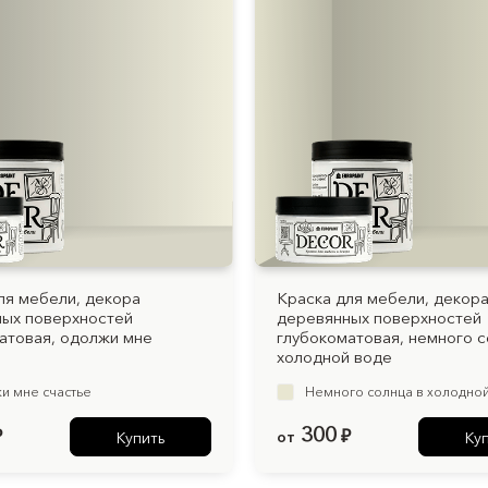
ля мебели, декора
Краска для мебели, декор
ых поверхностей
деревянных поверхностей
атовая, одолжи мне
глубокоматовая, немного с
холодной воде
и мне счастье
Немного солнца в холодно
300
₽
от
₽
Купить
Ку