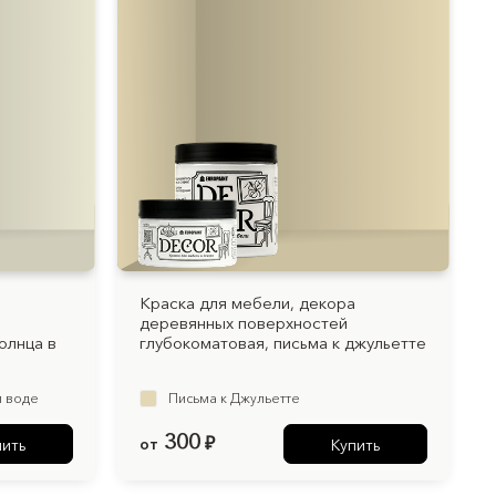
а
Краска для мебели, декора
деревянных поверхностей
олнца в
глубокоматовая, письма к джульетте
й воде
Письма к Джульетте
300
от
₽
пить
Купить