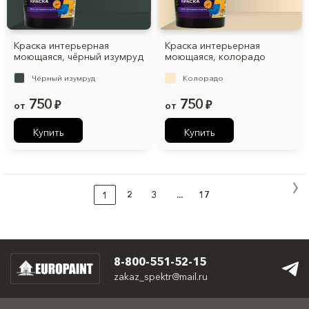
Краска интерьерная
Краска интерьерная
моющаяся, чёрный изумруд
моющаяся, колорадо
Чёрный изумруд
Колорадо
750
750
от
₽
от
₽
Купить
Купить
2
3
...
17
1
8-800-551-52-15
zakaz_spektr@mail.ru