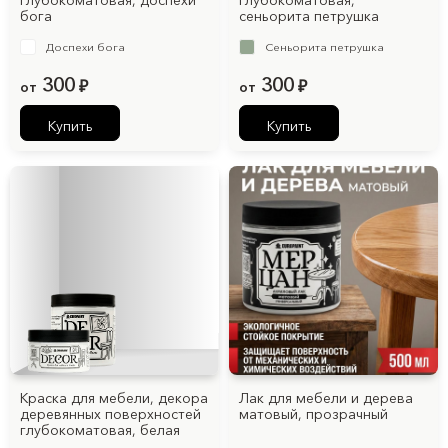
глубокоматовая, доспехи
глубокоматовая,
бога
сеньорита петрушка
Доспехи бога
Сеньорита петрушка
300
300
от
₽
от
₽
Купить
Купить
Краска для мебели, декора
Лак для мебели и дерева
деревянных поверхностей
матовый, прозрачный
глубокоматовая, белая