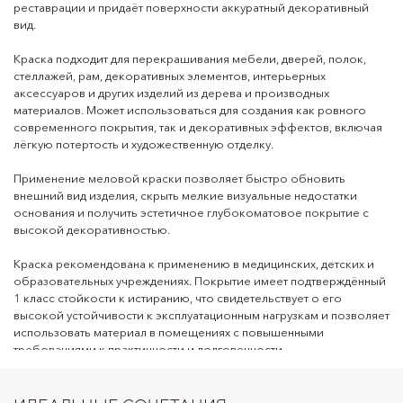
реставрации и придаёт поверхности аккуратный декоративный
поверхностей
вид.
Область применения:
для внутренних работ
Краска подходит для перекрашивания мебели, дверей, полок,
Тип оснований:
дерево, МДФ, ДСП, фанера, ранее
стеллажей, рам, декоративных элементов, интерьерных
окрашенные поверхности,
аксессуаров и других изделий из дерева и производных
декоративные элементы, металл
материалов. Может использоваться для создания как ровного
современного покрытия, так и декоративных эффектов, включая
Подходящие
мебель, двери, полки, стеллажи,
лёгкую потертость и художественную отделку.
поверхности:
рамы, предметы декора, деревянные
заготовки и интерьерные аксессуары
Применение меловой краски позволяет быстро обновить
внешний вид изделия, скрыть мелкие визуальные недостатки
Основное действие:
декоративное окрашивание,
основания и получить эстетичное глубокоматовое покрытие с
обновление поверхности, создание
высокой декоративностью.
матового покрытия
Краска рекомендована к применению в медицинских, детских и
Декоративный эффект:
глубокоматовая / бархатисто-матовая
образовательных учреждениях. Покрытие имеет подтверждённый
поверхность
1 класс стойкости к истиранию, что свидетельствует о его
Способ нанесения:
кисть, валик, краскопульт
высокой устойчивости к эксплуатационным нагрузкам и позволяет
использовать материал в помещениях с повышенными
Расход:
100–120 г/м², зависит от
требованиями к практичности и долговечности.
впитывающей способности
основания, способа нанесения и
количества слоёв