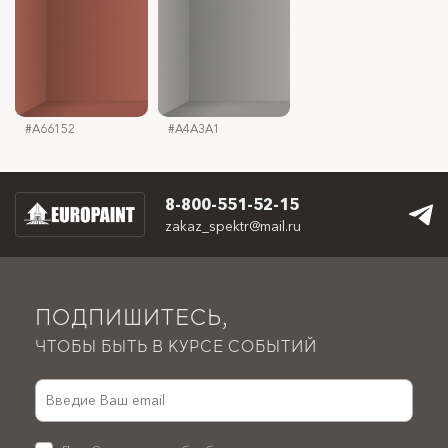
#D05D28
#1B80AF
#FACA30
#A66152
#024442
#A4A3A1
#191E28
#EBEFE7
#C8C8C7
#FBF5E7
#C5C7C4
#005B8C
#6DAC52
8-800-551-52-15
zakaz_spektr@mail.ru
ПОДПИШИТЕСЬ,
ЧТОБЫ БЫТЬ В КУРСЕ СОБЫТИЙ