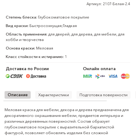
Артикул: 2107-Белая-2.4
Степень блеска:
Глубокоматовое покрытие
Вид краски:
Быстросохнущая;Гладкая
Область применения:
для дверей, для дерева, для мебели, для
хобби и творчества
Основа краски:
Меловая
Класс стойкости к истиранию:
1
Доставка по России
Онлайн оплата
Описание
Характеристики
Подготовка поверхности
Меловая краска для мебели, декора и дерева предназначена для
Тип продукта:
меловая краска для мебели, декора и
декоративного окрашивания мебели, предметов интерьера и
дерева
различных деревянных поверхностей. Состав образует
глубокоматовое покрытие с выразительной бархатистой
Назначение:
декоративное окрашивание мебели,
фактурой, позволяет обновлять изделия без сложной
деревянных и интерьерных