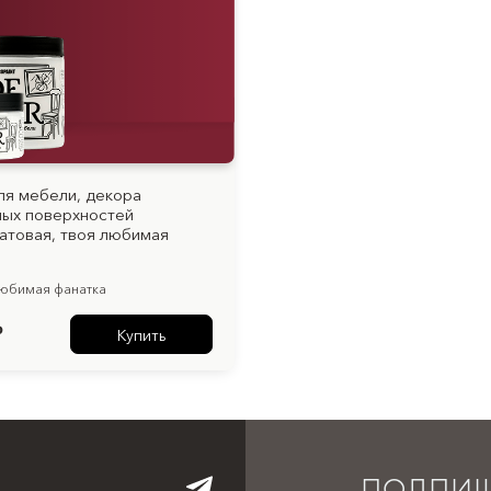
ля мебели, декора
ых поверхностей
атовая, твоя любимая
любимая фанатка
₽
Купить
ПОДПИШ