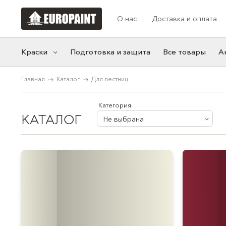
О нас
Доставка и оплата
Краски
Подготовка и защита
Все товары
А
Главная
Каталог
Для лестниц
Категории
Коллекции цв
Моющаяся краска
Акцентные
Категория
КАТАЛОГ
Фасадная краска
Синие
Не выбрана
Резиновая краска
Белые
Краска для мебели
Нейтральные
Розовые
Желтые
Серые
Зеленые