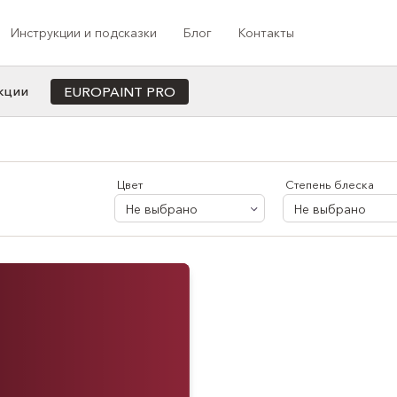
Инструкции и подсказки
Блог
Контакты
кции
EUROPAINT PRO
Cотрудничество с профессионалами
ета
Назначение
Индивидуальная колеровка под заказ
Для офиса/кабинета
Цвет
Степень блеска
Программа лояльности
Для кухни
Не выбрано
Не выбрано
Медиа-сотрудничество
Для ванной
Проекты компании
Для коридора/прихожей
Для спальни
Для душа
Для балкона
Для детской
Для гостиной