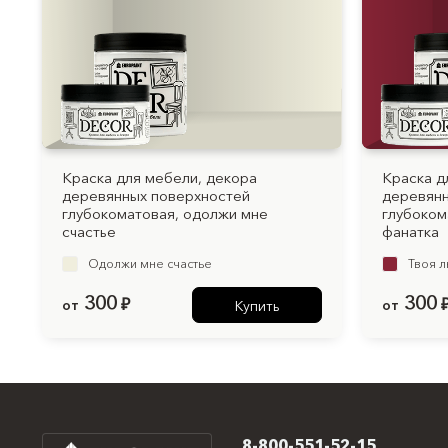
Краска для мебели, декора
Краска д
деревянных поверхностей
деревянн
глубокоматовая, одолжи мне
глубоком
счастье
фанатка
Одолжи мне счастье
Твоя 
300
300
от
₽
от
Купить
8-800-551-52-15