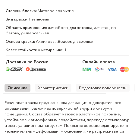
Степень блеска:
Матовое покрытие
Вид краски:
Резиновая
Область применения:
для обоев, для потолка, для стен, по
бетону, универсальная
Основа краски:
Акриловая;Водоэмульсионная
Класс стойкости к истиранию:
1
Доставка по России
Онлайн оплата
Описание
Характеристики
Подготовка поверхности
Резиновая краска предназначена для защитно-декоративного
Тип продукта:
резиновая краска
окрашивания различных поверхностей внутри и снаружи
помещений. Состав образует матовое эластичное покрытие,
Назначение:
защитно-декоративное окрашивание
устойчивое к атмосферным воздействиям, перепадам температур
поверхностей внутри и снаружи
и эксплуатационным нагрузкам. Покрытие хорошо адаптируется к
помещений
незначительным деформациям основания, не растрескивается