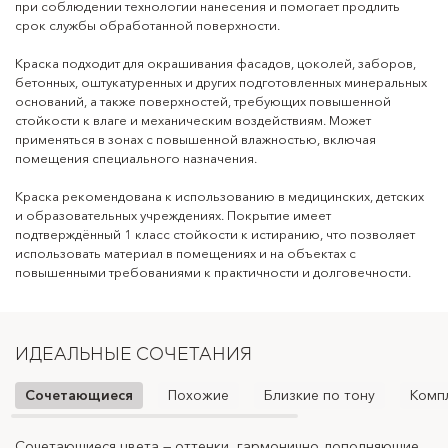
Область применения:
для внутренних и наружных работ
при соблюдении технологии нанесения и помогает продлить
срок службы обработанной поверхности.
Тип оснований:
бетон, кирпич, штукатурка,
шпаклёвка, гипсокартон, ранее
Краска подходит для окрашивания фасадов, цоколей, заборов,
окрашенные поверхности и другие
бетонных, оштукатуренных и других подготовленных минеральных
подготовленные основания
оснований, а также поверхностей, требующих повышенной
стойкости к влаге и механическим воздействиям. Может
Подходящие
фасады, цоколи, стены, заборы,
применяться в зонах с повышенной влажностью, включая
поверхности:
бетонные и оштукатуренные
помещения специального назначения.
поверхности, помещения с
повышенной влажностью
Краска рекомендована к использованию в медицинских, детских
и образовательных учреждениях. Покрытие имеет
Основное действие:
декоративное окрашивание, защита
подтверждённый 1 класс стойкости к истиранию, что позволяет
поверхности, создание эластичного
использовать материал в помещениях и на объектах с
износостойкого покрытия
повышенными требованиями к практичности и долговечности.
Декоративный эффект:
матовая поверхность
Класс стойкости к
1 класс
истиранию:
ИДЕАЛЬНЫЕ СОЧЕТАНИЯ
Рекомендовано для:
медицинских, детских и
Сочетающиеся
Похожие
Близкие по тону
Комп
образовательных учреждений
Способ нанесения:
кисть, валик, краскопульт
Сочетающиеся цвета — оттенки, гармонично дополняющие
Подбор похожих оттенков — ключ к созданию гармоничной
Цвета, близкие по тону, — это оттенки, расположенные
Комплементарные цвета — оттенки, расположенные
Контрастные цвета — оттенки, заметно отличающиеся по