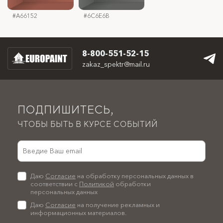
не ранее чем через 21 день
#A66152
#00437A
#6C6E6B
#0A3A44
Запах:
без запаха
#D7D5CB
#AEB8B8
#CBC5B5
#C8C8C7
Форма выпуска:
пластиковая тара различного объёма
#4D6CA6
#6DAC52
8-800-551-52-15
zakaz_spektr@mail.ru
ПОДПИШИТЕСЬ,
ЧТОБЫ БЫТЬ В КУРСЕ СОБЫТИЙ
Даю
Согласие
на обработку персональных данных в
соответствии с
Политикой
обработки
персональных данных
Даю
Согласие
на получение рекламных и
информационных материалов.