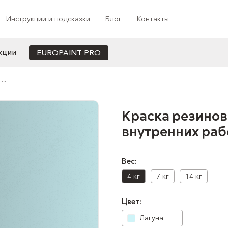
Инструкции и подсказки
Блог
Контакты
кции
EUROPAINT PRO
Cотрудничество с профессионалами
..
ета
Назначение
Индивидуальная колеровка под заказ
Для офиса/кабинета
Программа лояльности
Краска резинов
Для кухни
внутренних рабо
Медиа-сотрудничество
Для ванной
Проекты компании
Для коридора/прихожей
Для спальни
Вес:
Для душа
4 кг
7 кг
14 кг
Для балкона
Цвет:
Для детской
Лагуна
Для гостиной