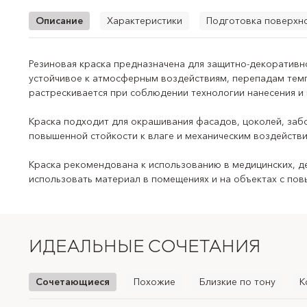
Описание
Характеристики
Подготовка поверхн
Резиновая краска предназначена для защитно-декоративн
Т
устойчивое к атмосферным воздействиям, перепадам темп
растрескивается при соблюдении технологии нанесения и
Область
Краска подходит для окрашивания фасадов, цоколей, заб
повышенной стойкости к влаге и механическим воздейств
Ти
Краска рекомендована к использованию в медицинских, де
использовать материал в помещениях и на объектах с по
Подходящие п
Основн
ИДЕАЛЬНЫЕ СОЧЕТАНИЯ
Декоратив
Класс стойкости 
Сочетающиеся
Похожие
Близкие по тону
К
Рекоме