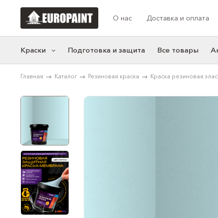
О нас
Доставка и оплата
Краски
Подготовка и защита
Все товары
А
Главная
Каталог
Резиновая краска
Краска резиновая эласт.
Категории
Коллекции цв
Моющаяся краска
Акцентные
Фасадная краска
Синие
Резиновая краска
Белые
Краска для мебели
Нейтральные
Розовые
Желтые
Серые
Зеленые