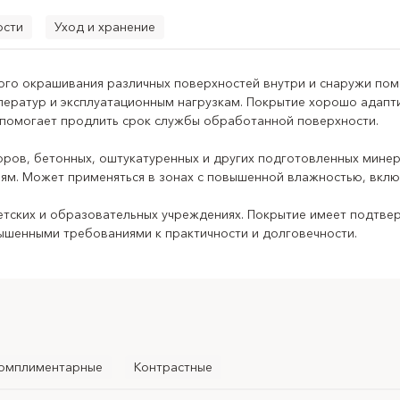
ости
Уход и хранение
ого окрашивания различных поверхностей внутри и снаружи пом
ип продукта:
резиновая краска
ератур и эксплуатационным нагрузкам. Покрытие хорошо адапт
Назначение:
защитно-декоративное окрашивание поверхносте
 помогает продлить срок службы обработанной поверхности.
 применения:
для внутренних и наружных работ
оров, бетонных, оштукатуренных и других подготовленных мине
иям. Может применяться в зонах с повышенной влажностью, вклю
п оснований:
бетон, кирпич, штукатурка, шпаклёвка, гипсокар
подготовленные основания
тских и образовательных учреждениях. Покрытие имеет подтвер
вышенными требованиями к практичности и долговечности.
оверхности:
фасады, цоколи, стены, заборы, бетонные и ошт
влажностью
ое действие:
декоративное окрашивание, защита поверхности,
ный эффект:
матовая поверхность
к истиранию:
1 класс
омплиментарные
Контрастные
ндовано для:
медицинских, детских и образовательных учрежд