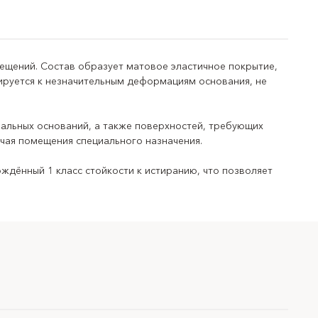
ещений. Состав образует матовое эластичное покрытие,
ируется к незначительным деформациям основания, не
й внутри и снаружи помещений
ральных оснований, а также поверхностей, требующих
чая помещения специального назначения.
тон, ранее окрашенные поверхности и другие
ждённый 1 класс стойкости к истиранию, что позволяет
укатуренные поверхности, помещения с повышенной
 создание эластичного износостойкого покрытия
ений