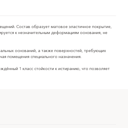
ещений. Состав образует матовое эластичное покрытие,
ируется к незначительным деформациям основания, не
й внутри и снаружи помещений
ральных оснований, а также поверхностей, требующих
чая помещения специального назначения.
тон, ранее окрашенные поверхности и другие
ждённый 1 класс стойкости к истиранию, что позволяет
укатуренные поверхности, помещения с повышенной
 создание эластичного износостойкого покрытия
ений