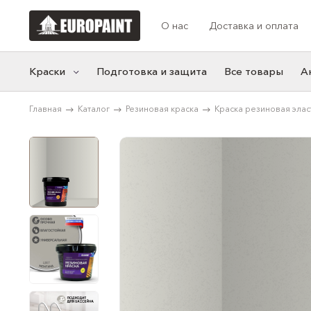
О нас
Доставка и оплата
Краски
Подготовка и защита
Все товары
А
Главная
Каталог
Резиновая краска
Краска резиновая эласт.
Категории
Коллекции цв
Моющаяся краска
Акцентные
Фасадная краска
Синие
Резиновая краска
Белые
Краска для мебели
Нейтральные
Розовые
Желтые
Серые
Зеленые