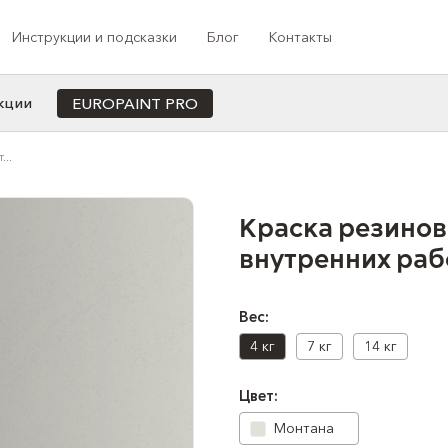
Инструкции и подсказки
Блог
Контакты
кции
EUROPAINT PRO
Cотрудничество с профессионалами
..
ета
Назначение
Индивидуальная колеровка под заказ
Для офиса/кабинета
Программа лояльности
Краска резинов
Для кухни
внутренних раб
Медиа-сотрудничество
Для ванной
Проекты компании
Для коридора/прихожей
Для спальни
Вес:
Для душа
4 кг
7 кг
14 кг
Для балкона
Цвет:
Для детской
Монтана
Для гостиной