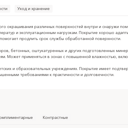
ости
Уход и хранение
ого окрашивания различных поверхностей внутри и снаружи пом
ип продукта:
резиновая краска
ератур и эксплуатационным нагрузкам. Покрытие хорошо адапт
Назначение:
защитно-декоративное окрашивание поверхносте
 помогает продлить срок службы обработанной поверхности.
 применения:
для внутренних и наружных работ
оров, бетонных, оштукатуренных и других подготовленных мине
иям. Может применяться в зонах с повышенной влажностью, вклю
п оснований:
бетон, кирпич, штукатурка, шпаклёвка, гипсокар
подготовленные основания
тских и образовательных учреждениях. Покрытие имеет подтвер
вышенными требованиями к практичности и долговечности.
оверхности:
фасады, цоколи, стены, заборы, бетонные и ошт
влажностью
ое действие:
декоративное окрашивание, защита поверхности,
ный эффект:
матовая поверхность
к истиранию:
1 класс
омплиментарные
Контрастные
ндовано для:
медицинских, детских и образовательных учрежд