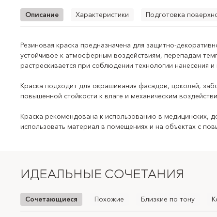
Описание
Характеристики
Подготовка поверхн
Резиновая краска предназначена для защитно-декоративн
Т
устойчивое к атмосферным воздействиям, перепадам темп
растрескивается при соблюдении технологии нанесения и
Область
Краска подходит для окрашивания фасадов, цоколей, заб
повышенной стойкости к влаге и механическим воздейств
Ти
Краска рекомендована к использованию в медицинских, де
использовать материал в помещениях и на объектах с по
Подходящие п
Основн
ИДЕАЛЬНЫЕ СОЧЕТАНИЯ
Декоратив
Класс стойкости 
Сочетающиеся
Похожие
Близкие по тону
К
Рекоме