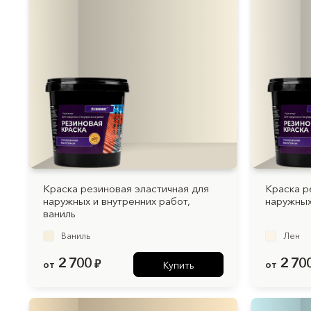
Краска резиновая эластичная для
Краска р
наружных и внутренних работ,
наружных
ваниль
Ваниль
Лен
2 700
2 70
от
₽
от
Купить