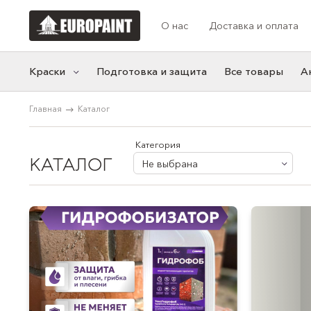
О нас
Доставка и оплата
Краски
Подготовка и защита
Все товары
А
Главная
Каталог
Категории
Коллекции цв
Моющаяся краска
Акцентные
Категория
КАТАЛОГ
Фасадная краска
Синие
Не выбрана
Резиновая краска
Белые
Краска для мебели
Нейтральные
Розовые
Желтые
Серые
Зеленые