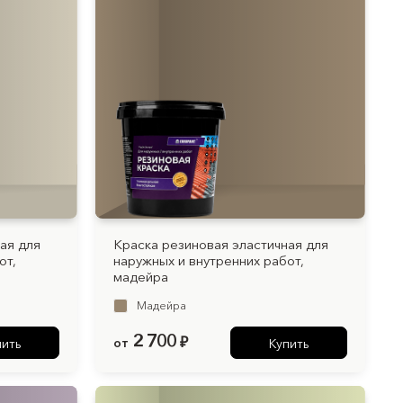
ая для
Краска резиновая эластичная для
от,
наружных и внутренних работ,
мадейра
Мадейра
2 700
от
₽
пить
Купить