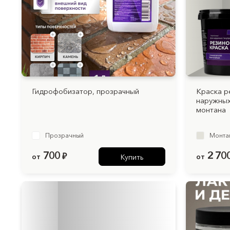
Гидрофобизатор, прозрачный
Краска р
наружных
монтана
Прозрачный
Монта
700
2 70
от
₽
от
Купить