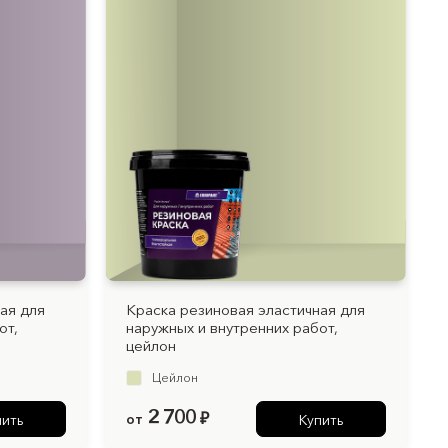
ая для
Краска резиновая эластичная для
от,
наружных и внутренних работ,
цейлон
Цейлон
2 700
от
₽
пить
Купить