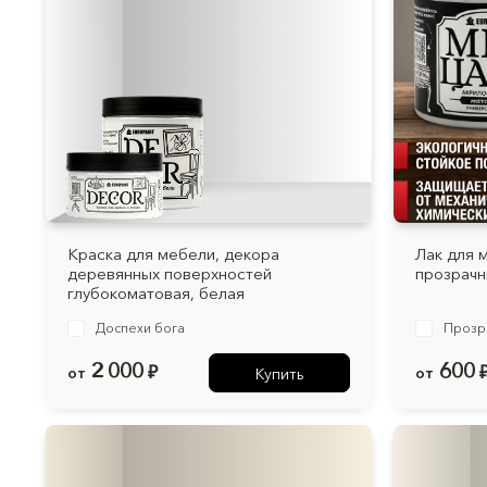
Краска для мебели, декора
Лак для 
деревянных поверхностей
прозрач
глубокоматовая, белая
Доспехи бога
Прозр
2 000
600
от
₽
от
Купить