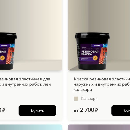
езиновая эластичная для
Краска резиновая эластичн
 и внутренних работ, лен
наружных и внутренних раб
калахари
Калахари
0
2 700
₽
от
₽
Купить
Ку