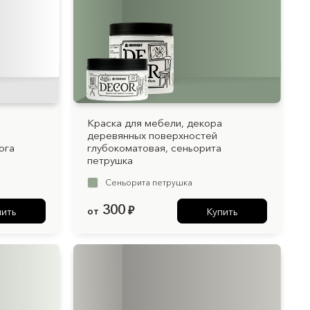
Для дерева
а
Краска для мебели, декора
деревянных поверхностей
ога
глубокоматовая, сеньорита
петрушка
Сеньорита петрушка
300
от
₽
пить
Купить