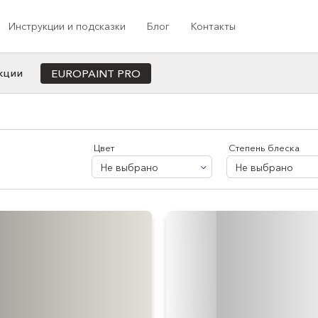
Инструкции и подсказки
Блог
Контакты
кции
EUROPAINT PRO
Cотрудничество с профессионалами
ета
Назначение
Индивидуальная колеровка под заказ
Для офиса/кабинета
Цвет
Степень блеска
Программа лояльности
Для кухни
Не выбрано
Не выбрано
Медиа-сотрудничество
Для ванной
Проекты компании
Для коридора/прихожей
Для спальни
Для душа
Для балкона
Для детской
Для гостиной