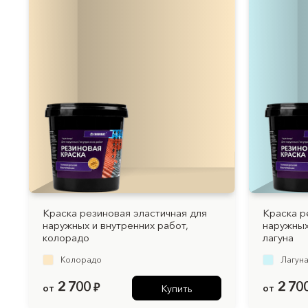
Краска резиновая эластичная для
Краска р
наружных и внутренних работ,
наружных
колорадо
лагуна
Колорадо
Лагун
2 700
2 70
от
₽
от
Купить