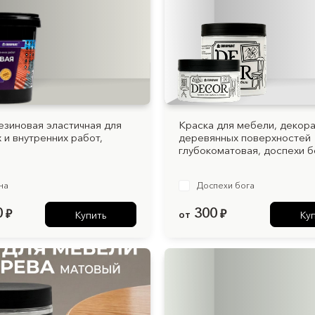
езиновая эластичная для
Краска для мебели, декор
 и внутренних работ,
деревянных поверхностей
глубокоматовая, доспехи б
на
Доспехи бога
0
300
₽
от
₽
Купить
Ку