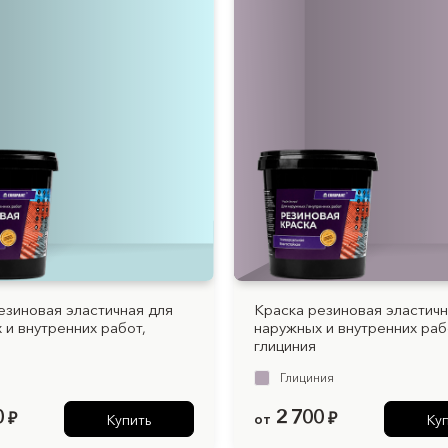
езиновая эластичная для
Краска резиновая эластичн
 и внутренних работ,
наружных и внутренних раб
глициния
а
Глициния
0
2 700
₽
от
₽
Купить
Ку