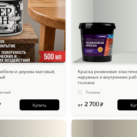
мебели и дерева матовый,
Краска резиновая эластичн
ный
наружных и внутренних раб
тоскана
ачный
Тоскана
2 700
₽
от
₽
Купить
Ку