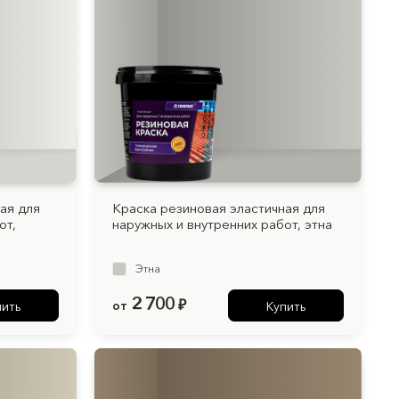
ая для
Краска резиновая эластичная для
от,
наружных и внутренних работ, этна
Этна
2 700
от
₽
пить
Купить