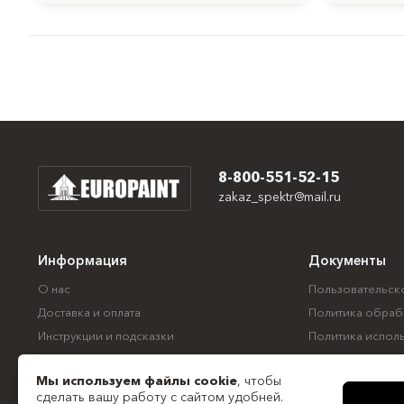
8-800-551-52-15
zakaz_spektr@mail.ru
Информация
Документы
О нас
Пользовательск
Доставка и оплата
Политика обраб
Инструкции и подсказки
Политика испол
Контакты
Согласие на обр
Мы используем файлы
cookie
, чтобы
Все документы
сделать вашу работу с сайтом удобней.